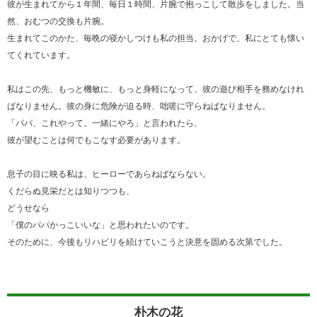
彼が生まれてから１年間、毎日１時間、片腕で抱っこして散歩をしました。当
然、おむつの交換も片腕。
生まれてこのかた、毎晩の寝かしつけも私の担当。おかげで、私にとても懐い
てくれています。
私はこの先、もっと機敏に、もっと身軽になって、彼の遊び相手を務めなけれ
ばなりません。彼の身に危険が迫る時、咄嗟に守らねばなりません。
「パパ、これやって。一緒にやろ」と言われたら、
彼が望むことは何でもこなす必要があります。
息子の目に映る私は、ヒーローであらねばならない。
くだらぬ見栄だとは知りつつも、
どうせなら
「僕のパパかっこいいな」と思われたいのです。
そのために、今後もリハビリを続けていこうと決意を固める次第でした。
朴木の花