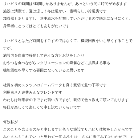
リハビリの時間は3時間しかありませんが、あっという間に時間が過ぎます
施設は清潔で、夏は涼しく冬は暖かい 素晴らしい冷暖房です
加湿器もありますし、途中給水を配布していただけるので脱水になりにくく、
身障者にとってはとてもありがたいです
リハビリとはただ時間をすごすのではなくて、機能回復をいち早くすることで
すが、
施設内を自由で移動して色々な方とお話をしたり
おやつを食べながらレクリエーションの麻雀などに挑戦する事も
機能回復を早くする要因になっていると思います
社長を初めスタツフのチームワークも良く親切で且つ丁寧です
利用者さん達共みんなフレンドです
わたしは利用者の中でまだ若い方ですが、親切で色々教えて頂いております
毎日が楽しくて楽しくて申し訳ないくらいです
何故私が
このことを言えるのかと申しますと色々な施設でリハビリ体験をしたからです
みなさんもこれでいいと思わず一度 みやりは さんに来てみてはいかがでしょ