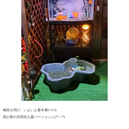
梅雨も明け、いよいよ夏本番(^o^)v
我が家の玄関先も夏バージョンに(*^.^*)