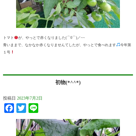
トマト
が、やっとで赤くなりました(⌒0⌒)／~~
青いままで、なかなか赤くなりませんてしたが、やっとで食べれます
今年第
１号
初物(*^^*)
投稿日
2023年7月2日
Facebook
Twitter
Line