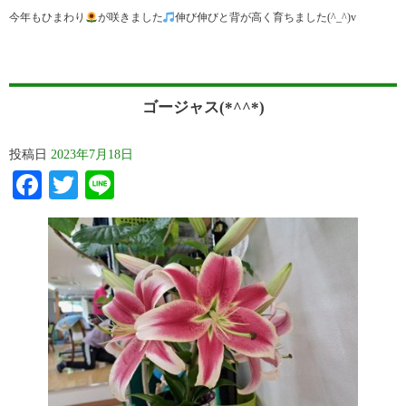
今年もひまわり
が咲きました
伸び伸びと背が高く育ちました(^_^)v
ゴージャス(*^^*)
投稿日
2023年7月18日
Facebook
Twitter
Line