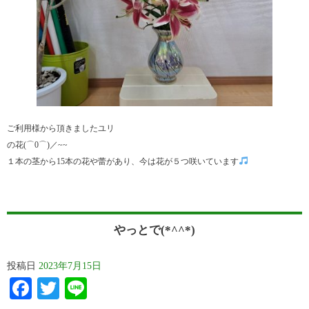
ご利用様から頂きましたユリ
の花(⌒0⌒)／~~
１本の茎から15本の花や蕾があり、今は花が５つ咲いています
やっとで(*^^*)
投稿日
2023年7月15日
Facebook
Twitter
Line