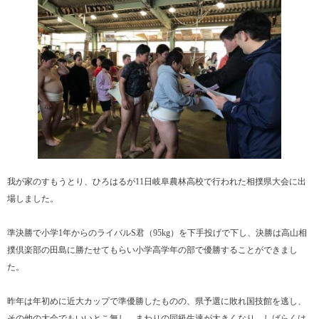
我が家のすもうとり、ひろはるが11日岐阜農林高校で行われた相撲県大会に出
場しました。
準決勝で小学1年からのライバルS君（95kg）を下手投げで下し、決勝は高山相
撲倶楽部の田島に勝たせてもらい小学高学年の部で優勝することができまし
た。
昨年は年初めに近大カップで準優勝したものの、県予選に敗れ国技館を逃し、
その他の大会でもいいとこ無し。まわりの同級生達が大きくなり、しばらくは