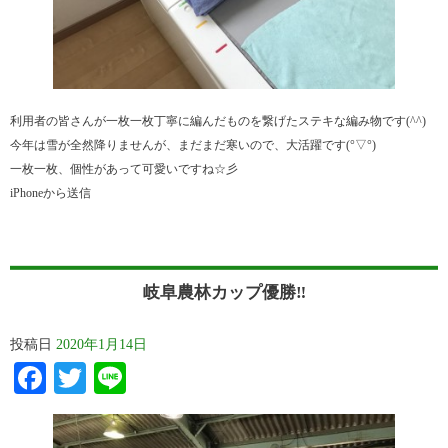
利用者の皆さんが一枚一枚丁寧に編んだものを繋げたステキな編み物です(^^)
今年は雪が全然降りませんが、まだまだ寒いので、大活躍です(°▽°)
一枚一枚、個性があって可愛いですね☆彡
iPhoneから送信
岐阜農林カップ優勝‼︎
投稿日
2020年1月14日
Facebook
Twitter
Line