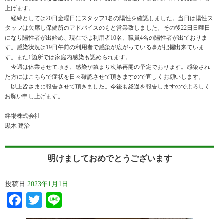
上げます。
経緯としては20日金曜日にスタッフ1名の陽性を確認しました。当日は陽性ス
タッフは欠席し保健所のアドバイスのもと営業致しました。その後22日日曜日
になり陽性者が出始め、現在では利用者10名、職員4名の陽性者が出ておりま
す。感染状況は19日午前の利用者で感染が広がっている事が把握出来ていま
す。また1箇所では家庭内感染も認められます。
今週は休業させて頂き、感染が鎮まり次第再開の予定でおります。感染され
た方にはこちらで症状を日々確認させて頂きますので宜しくお願いします。
以上皆さまに報告させて頂きました。今後も経過を報告しますのでよろしく
お願い申し上げます。
絆場株式会社
黒木 建治
明けましておめでとうございます
投稿日
2023年1月1日
Facebook
Twitter
Line