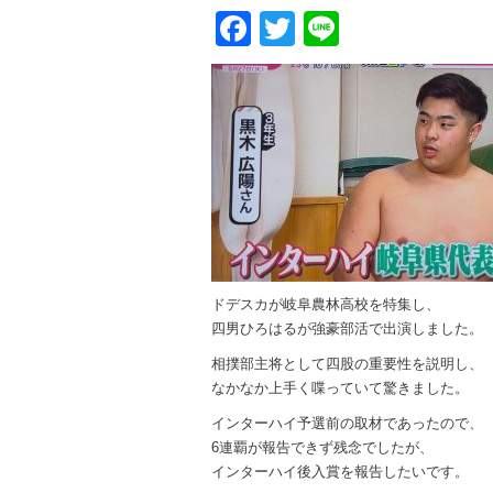
Facebook
Twitter
Line
ドデスカが岐阜農林高校を特集し、
四男ひろはるが強豪部活で出演しました。
相撲部主将として四股の重要性を説明し、
なかなか上手く喋っていて驚きました。
インターハイ予選前の取材であったので、
6連覇が報告できず残念でしたが、
インターハイ後入賞を報告したいです。