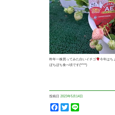
昨年一株買ってみた白いイチゴ
今年はち
ぼちぼち食べ頃です(*^^*)
投稿日
2023年5月14日
Facebook
Twitter
Line