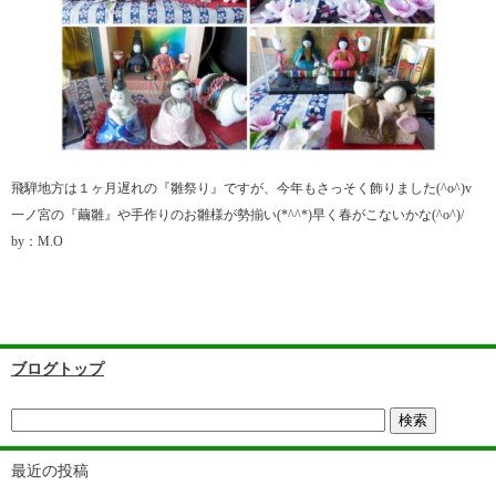
飛騨地方は１ヶ月遅れの『雛祭り』ですが、今年もさっそく飾りました(^o^)v
一ノ宮の『繭雛』や手作りのお雛様が勢揃い(*^^*)早く春がこないかな(^o^)/
by：M.O
ブログトップ
最近の投稿