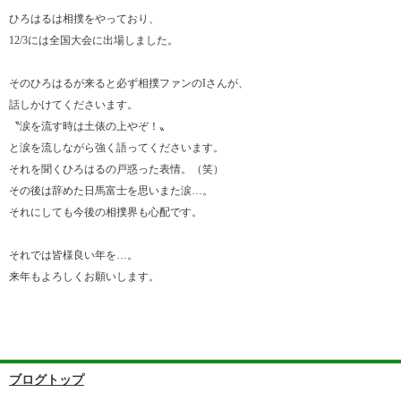
ひろはるは相撲をやっており、
12/3には全国大会に出場しました。
そのひろはるが来ると必ず相撲ファンのIさんが、
話しかけてくださいます。
〝涙を流す時は土俵の上やぞ！〟
と涙を流しながら強く語ってくださいます。
それを聞くひろはるの戸惑った表情。（笑）
その後は辞めた日馬富士を思いまた涙…。
それにしても今後の相撲界も心配です。
それでは皆様良い年を…。
来年もよろしくお願いします。
ブログトップ