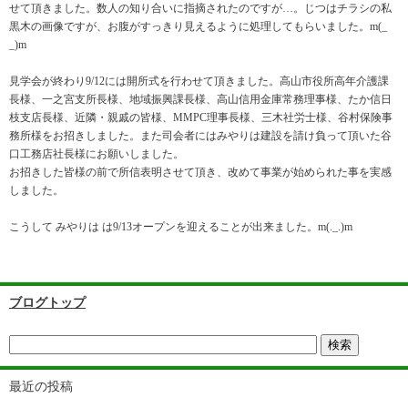
せて頂きました。数人の知り合いに指摘されたのですが…。じつはチラシの私
黒木の画像ですが、お腹がすっきり見えるように処理してもらいました。m(_
_)m
見学会が終わり9/12には開所式を行わせて頂きました。高山市役所高年介護課
長様、一之宮支所長様、地域振興課長様、高山信用金庫常務理事様、たか信日
枝支店長様、近隣・親戚の皆様、MMPC理事長様、三木社労士様、谷村保険事
務所様をお招きしました。また司会者にはみやりは建設を請け負って頂いた谷
口工務店社長様にお願いしました。
お招きした皆様の前で所信表明させて頂き、改めて事業が始められた事を実感
しました。
こうして みやりは は9/13オープンを迎えることが出来ました。m(._.)m
ブログトップ
最近の投稿