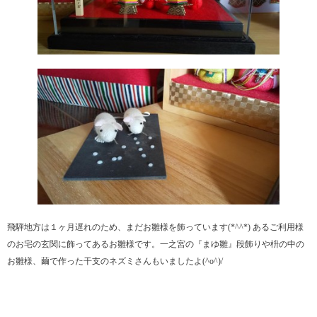
飛騨地方は１ヶ月遅れのため、まだお雛様を飾っています(*^^*) あるご利用様
のお宅の玄関に飾ってあるお雛様です。一之宮の『まゆ雛』段飾りや枡の中の
お雛様、繭で作った干支のネズミさんもいましたよ(^o^)/