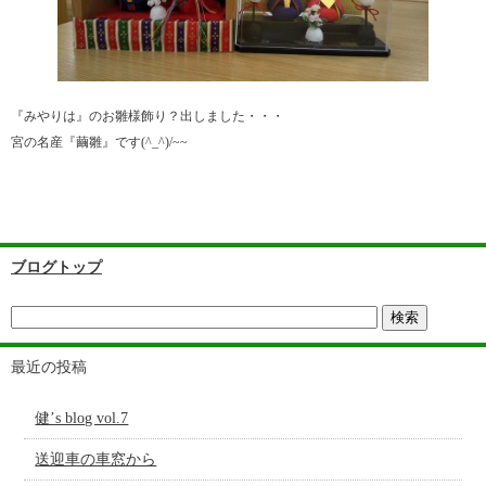
『みやりは』のお雛様飾り？出しました・・・
宮の名産『繭雛』です(^_^)/~~
ブログトップ
最近の投稿
健’s blog vol.7
送迎車の車窓から