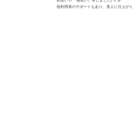
初笑い
『福笑い』をしました(^o^)v
他利用者のサポートもあり、美人に仕上がりまし