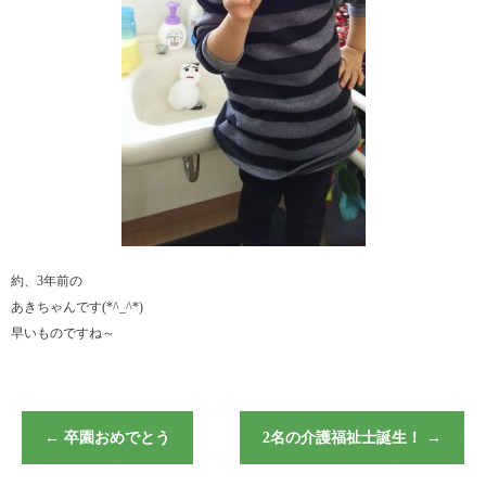
約、3年前の
あきちゃんです(*^_^*)
早いものですね～
←
卒園おめでとう
2名の介護福祉士誕生！
→