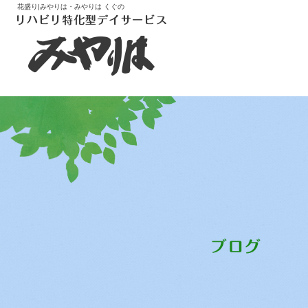
花盛り|みやりは・みやりは くぐの