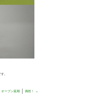
です。
 オープン延期
偶然！
→