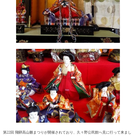
第22回 飛騨高山雛まつりが開催されており、久々野公民館へ見に行って来まし