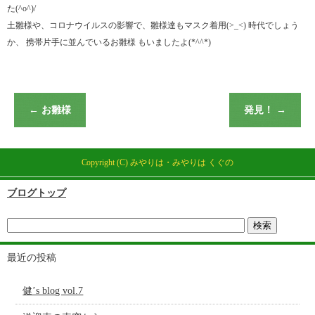
た(^o^)/
土雛様や、コロナウイルスの影響で、雛様達もマスク着用(>_<) 時代でしょう
か、 携帯片手に並んでいるお雛様 もいましたよ(*^^*)
←
お雛様
発見！
→
Copyright (C) みやりは・みやりは くぐの
ブログトップ
最近の投稿
健’s blog vol.7