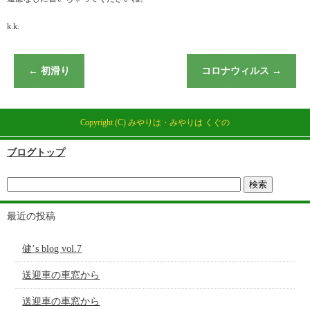
k.k.
←
初滑り
コロナウィルス
→
Copyright (C) みやりは・みやりは くぐの
ブログトップ
最近の投稿
健’s blog vol.7
送迎車の車窓から
送迎車の車窓から