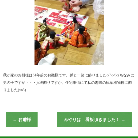
我が家のお雛様は61年前のお雛様です。孫と一緒に飾りましたo(^o^)o(ちなみに
男の子ですが・・・)7段飾りですか、住宅事情にて私の趣味の観葉植物棚に飾
りました(^o^)
←
お雛様
みやりは 看板頂きました！
→