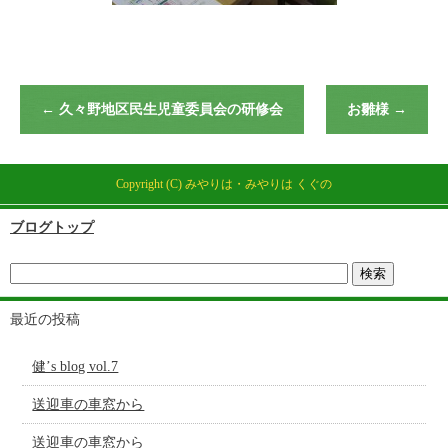
←
久々野地区民生児童委員会の研修会
お雛様
→
Copyright (C) みやりは・みやりは くぐの
ブログトップ
最近の投稿
健’s blog vol.7
送迎車の車窓から
送迎車の車窓から