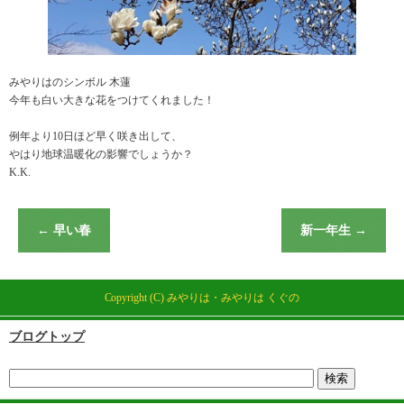
みやりはのシンボル 木蓮
今年も白い大きな花をつけてくれました！
例年より10日ほど早く咲き出して、
やはり地球温暖化の影響でしょうか？
K.K.
←
早い春
新一年生
→
Copyright (C) みやりは・みやりは くぐの
ブログトップ