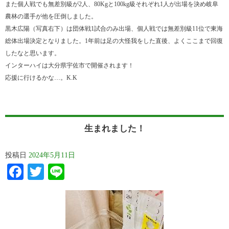
また個人戦でも無差別級が2人、80Kgと100kg級それぞれ1人が出場を決め岐阜
農林の選手が他を圧倒しました。
黒木広陽（写真右下）は団体戦1試合のみ出場、個人戦では無差別級11位で東海
総体出場決定となりました。1年前は足の大怪我をした直後、よくここまで回復
したなと思います。
インターハイは大分県宇佐市で開催されます！
応援に行けるかな…。K.K
生まれました！
投稿日
2024年5月11日
Facebook
Twitter
Line