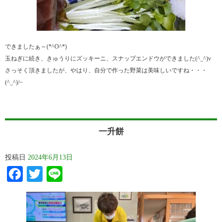
できましたぁ～(*^O^*)
玉ねぎに続き、きゅうりにズッキーニ、スナップエンドウができました(^_^)v
さっそく頂きましたが、やはり、自分で作った野菜は美味しいですね・・・
(^_^)/~
一升餅
投稿日
2024年6月13日
Facebook
Twitter
Line