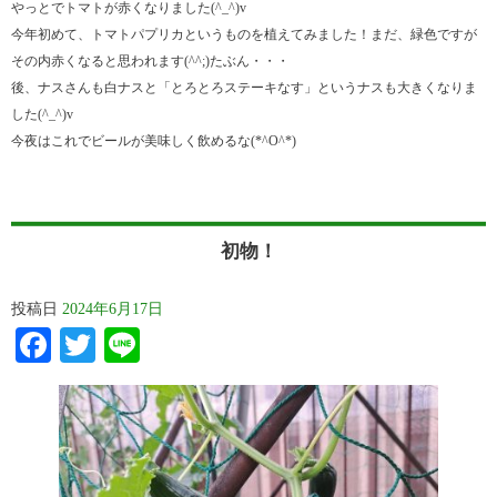
やっとでトマトが赤くなりました(^_^)v
今年初めて、トマトパプリカというものを植えてみました！まだ、緑色ですが
その内赤くなると思われます(^^;)たぶん・・・
後、ナスさんも白ナスと「とろとろステーキなす」というナスも大きくなりま
した(^_^)v
今夜はこれでビールが美味しく飲めるな(*^O^*)
初物！
投稿日
2024年6月17日
Facebook
Twitter
Line